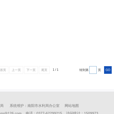
1 / 1
首页
上一页
下一页
尾页
转到第
页
利局 系统维护：南阳市水利局办公室
网站地图
bgs@126.com 电话：0377-62299215 访问统计：
1509973